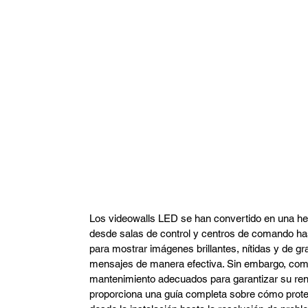
Arquitectura
Domótica
CCTV
Arquitec
Restaurante
FIFA
Los videowalls LED se han convertido en una he
desde salas de control y centros de comando ha
para mostrar imágenes brillantes, nítidas y de g
mensajes de manera efectiva. Sin embargo, como 
mantenimiento adecuados para garantizar su rendi
proporciona una guía completa sobre cómo prote