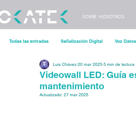
SOBRE NOSOTROS
Todas las entradas
Señalización Digital
Voz Datos
Luis Chávez
20 mar 2025
5 min de lectura
Sonorización
Control de iluminación
Pantal
Videowall LED: Guía e
mantenimiento
Espacios de Trabajo Inteligentes
CODECS
V
Actualizado:
27 mar 2025
Eventos
Conciertos
Festivales
Videowa