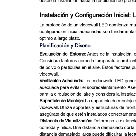
desde la instalación hasta la resolución de pro
Instalación y Configuración Inicial
La protección de un videowall LED comienza muc
configuración inicial adecuadas son fundamental
óptimo a largo plazo.
Planificación y Diseño
Evaluación del Entorno:
 Antes de la instalación,
Considera factores como la temperatura ambiente,
de polvo o partículas en el aire. Estos factores pu
videowall.
Ventilación Adecuada:
 Los videowalls LED genera
adecuada para evitar el sobrecalentamiento. Aseg
para la circulación del aire y considera la instal
Superficie de Montaje:
 La superficie de montaje 
videowall. Utiliza soportes y estructuras de mo
asegúrate de que estén instalados correctamente
Distancia de Visualización:
 Determina la distanci
cómoda y nítida. Una distancia demasiado corta 
distancia demasiado larga puede dificultar la lect