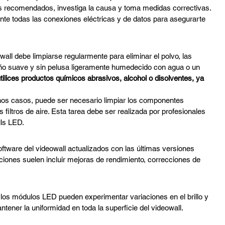
tes recomendados, investiga la causa y toma medidas correctivas.
ente todas las conexiones eléctricas y de datos para asegurarte 
owall debe limpiarse regularmente para eliminar el polvo, las 
paño suave y sin pelusa ligeramente humedecido con agua o un 
ilices productos químicos abrasivos, alcohol o disolventes, ya 
nos casos, puede ser necesario limpiar los componentes 
s filtros de aire. Esta tarea debe ser realizada por profesionales 
lls LED.
oftware del videowall actualizados con las últimas versiones 
aciones suelen incluir mejoras de rendimiento, correcciones de 
 los módulos LED pueden experimentar variaciones en el brillo y 
ntener la uniformidad en toda la superficie del videowall.