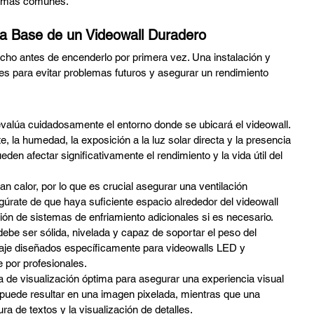
blemas comunes.
: La Base de un Videowall Duradero
ho antes de encenderlo por primera vez. Una instalación y 
es para evitar problemas futuros y asegurar un rendimiento 
 evalúa cuidadosamente el entorno donde se ubicará el videowall. 
 la humedad, la exposición a la luz solar directa y la presencia 
eden afectar significativamente el rendimiento y la vida útil del 
n calor, por lo que es crucial asegurar una ventilación 
úrate de que haya suficiente espacio alrededor del videowall 
ación de sistemas de enfriamiento adicionales si es necesario.
debe ser sólida, nivelada y capaz de soportar el peso del 
ntaje diseñados específicamente para videowalls LED y 
 por profesionales.
a de visualización óptima para asegurar una experiencia visual 
puede resultar en una imagen pixelada, mientras que una 
ura de textos y la visualización de detalles.