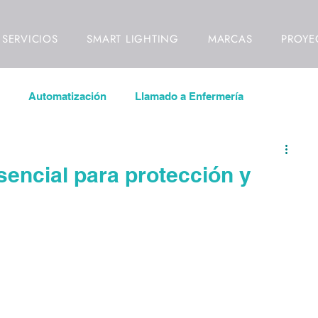
SERVICIOS
SMART LIGHTING
MARCAS
PROYE
Automatización
Llamado a Enfermería
las LED
Inmótica
Videowall
sencial para protección y
ideovigilancia
Control de Acceso
Señalización Digital
ll
Video Mapping
Interiorismo
Diseño de Interio