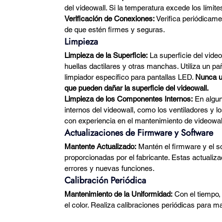
del videowall. Si la temperatura excede los lími
Verificación de Conexiones:
 Verifica periódicam
de que estén firmes y seguras.
Limpieza
Limpieza de la Superficie:
 La superficie del vide
huellas dactilares y otras manchas. Utiliza un 
limpiador específico para pantallas LED. 
Nunca ut
que pueden dañar la superficie del videowall.
Limpieza de los Componentes Internos:
 En algu
internos del videowall, como los ventiladores y lo
con experiencia en el mantenimiento de videowa
Actualizaciones de Firmware y Software
Mantente Actualizado:
 Mantén el firmware y el s
proporcionadas por el fabricante. Estas actualiz
errores y nuevas funciones.
Calibración Periódica
Mantenimiento de la Uniformidad:
 Con el tiempo,
el color. Realiza calibraciones periódicas para ma