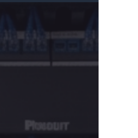
manufactura y centros de distribución (CEDIS). Se
examina el dilema técnico entre el cableado de
cobre y la fibra óptica al enfrentarse a retos de
grandes distancias y altos niveles de interferencia
electromagnética generados por maquinaria
pesada y subestaciones.