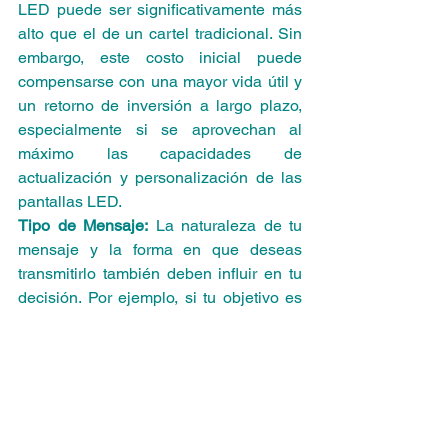
LED puede ser significativamente más 
alto que el de un cartel tradicional. Sin 
embargo, este costo inicial puede 
compensarse con una mayor vida útil y 
un retorno de inversión a largo plazo, 
especialmente si se aprovechan al 
máximo las capacidades de 
actualización y personalización de las 
pantallas LED.
Tipo de Mensaje:
 La naturaleza de tu 
mensaje y la forma en que deseas 
transmitirlo también deben influir en tu 
decisión. Por ejemplo, si tu objetivo es 
destacar con contenido dinámico y 
multimedia que pueda adaptarse 
rápidamente a las tendencias del 
mercado y las preferencias de tu 
audiencia, las pantallas LED son la 
opción ideal. Según una encuesta 