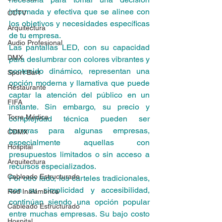
informada y efectiva que se alinee con 
CCTV
los objetivos y necesidades específicas 
Arquitectura
de tu empresa.
Audio Profesional
Las pantallas LED, con su capacidad 
DMX
para deslumbrar con colores vibrantes y 
contenido dinámico, representan una 
Sport Bart
opción moderna y llamativa que puede 
Restaurante
captar la atención del público en un 
FIFA
instante. Sin embargo, su precio y 
Torre Médica
complejidad técnica pueden ser 
barreras para algunas empresas, 
CDMX
especialmente aquellas con 
Hospital
presupuestos limitados o sin acceso a 
Arquitectura
recursos especializados.
Cableado Estructurado
Por otro lado, los carteles tradicionales, 
con su simplicidad y accesibilidad, 
Red Inalámbrica
continúan siendo una opción popular 
Cableado Estructurado
entre muchas empresas. Su bajo costo 
Hospital