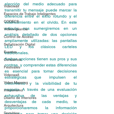
elección del medio adecuado para 
Videowall
transmitir tu mensaje puede marcar la 
Espacios de Trabajo Inteligentes
diferencia entre el éxito rotundo y el 
CODECS
estancamiento en el olvido. En este 
artículo, nos sumergiremos en un 
Videovigilancia
análisis detallado de dos opciones 
Control de Acceso
ampliamente utilizadas: las pantallas 
Señalización Digital
LED y los clásicos carteles 
Eventos
tradicionales.
Ambas opciones tienen sus pros y sus 
Conciertos
contras, y comprender estas diferencias 
Festivales
es esencial para tomar decisiones 
Videowall
estratégicas que impulsen el 
Video Mapping
crecimiento y la visibilidad de tu 
negocio. A través de una evaluación 
Interiorismo
exhaustiva de las ventajas y 
Diseño de Interiores
desventajas de cada medio, te 
Arquitectura
proporcionaremos la información 
Domótica
necesaria para tomar una decisión 