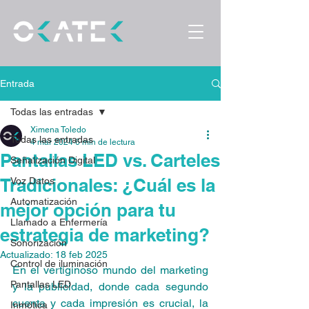
Entrada
Todas las entradas
Ximena Toledo
Todas las entradas
4 mar 2024
6 min de lectura
Pantallas LED vs. Carteles
Señalización Digital
Tradicionales: ¿Cuál es la
Voz Datos
Automatización
mejor opción para tu
Llamado a Enfermería
estrategia de marketing?
Sonorización
Actualizado:
18 feb 2025
Control de iluminación
En el vertiginoso mundo del marketing 
Pantallas LED
y la publicidad, donde cada segundo 
cuenta y cada impresión es crucial, la 
Inmótica