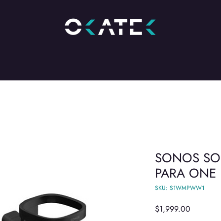
SONOS SO
PARA ONE 
SKU: S1WMPWW1
Precio
$1,999.00