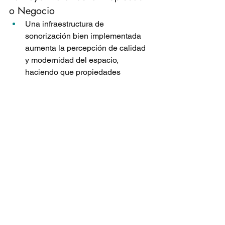
o Negocio
Una infraestructura de 
sonorización bien implementada 
aumenta la percepción de calidad 
y modernidad del espacio, 
haciendo que propiedades 
comerciales y residenciales sean 
más atractivas.
5. Optimización de la 
Comunicación
En auditorios, centros comerciales 
o espacios de entretenimiento, el 
sonido bien distribuido permite 
una comunicación clara y efectiva.
Mejora la experiencia en eventos y 
presentaciones con audio de alta 
fidelidad.
6. Integración con Otras 