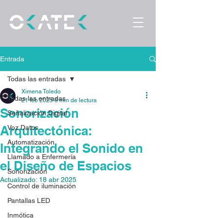
Entrada
Todas las entradas
Ximena Toledo
Todas las entradas
21 feb 2025
6 min de lectura
Sonorización
Señalización Digital
Arquitectónica:
Voz Datos
Automatización
Integrando el Sonido en
Llamado a Enfermería
el Diseño de Espacios
Sonorización
Actualizado:
18 abr 2025
Control de iluminación
Pantallas LED
Inmótica