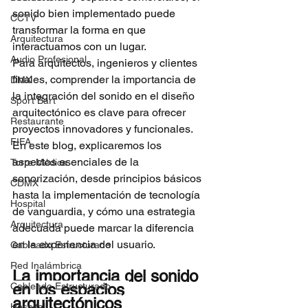
sonido bien implementado puede 
CCTV
transformar la forma en que 
Arquitectura
interactuamos con un lugar.
Audio Profesional
Para arquitectos, ingenieros y clientes 
finales, comprender la importancia de 
DMX
la integración del sonido en el diseño 
Sport Bart
arquitectónico es clave para ofrecer 
Restaurante
proyectos innovadores y funcionales. 
FIFA
En este blog, explicaremos los 
aspectos esenciales de la 
Torre Médica
sonorización, desde principios básicos 
CDMX
hasta la implementación de tecnología 
Hospital
de vanguardia, y cómo una estrategia 
Arquitectura
adecuada puede marcar la diferencia 
en la experiencia del usuario.
Cableado Estructurado
Red Inalámbrica
La importancia del sonido 
Cableado Estructurado
en los espacios 
arquitectónicos
Hospital