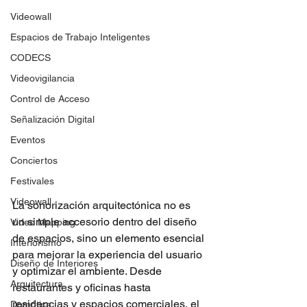
Videowall
Espacios de Trabajo Inteligentes
CODECS
Videovigilancia
Control de Acceso
Señalización Digital
Eventos
Conciertos
Festivales
Videowall
La sonorización arquitectónica no es 
un simple accesorio dentro del diseño 
Video Mapping
de espacios, sino un elemento esencial 
Interiorismo
para mejorar la experiencia del usuario 
Diseño de Interiores
y optimizar el ambiente. Desde 
Arquitectura
restaurantes y oficinas hasta 
residencias y espacios comerciales, el 
Domótica