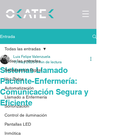
Entrada
Todas las entradas
Luis Felipe Valenzuela
Todas las entradas
15 may 2025
5 min de lectura
Sistemas Llamado
Señalización Digital
Paciente-Enfermería:
Voz Datos
Automatización
Comunicación Segura y
Llamado a Enfermería
Eficiente
Sonorización
Control de iluminación
Pantallas LED
Inmótica