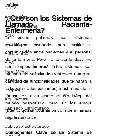
médico.
CCTV
¿Qué son los Sistemas de 
Arquitectura
Llamado Paciente-
Audio Profesional
Enfermería?
DMX
En pocas palabras, son sistemas 
Sport Bart
tecnológicos diseñados para facilitar la 
comunicación entre pacientes y el personal 
Restaurante
de enfermería. Pero no te confundas, ¡no 
FIFA
son simples timbres! Estos sistemas son 
Torre Médica
mucho más sofisticados y ofrecen una gran 
CDMX
cantidad de funcionalidades que te harán la 
vida (y la de tus pacientes) mucho más fácil. 
Hospital
Piensa en ellos como el WhatsApp del 
Arquitectura
mundo hospitalario, pero sin los emojis 
Cableado Estructurado
(bueno, quizás podríamos considerar añadir 
Red Inalámbrica
algunos...).
Cableado Estructurado
Componentes Clave de un Sistema de 
Hospital