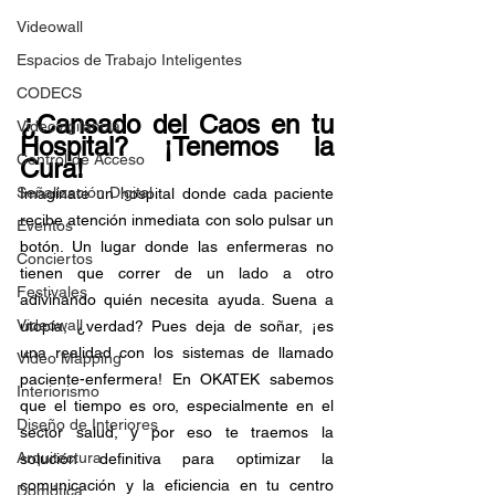
Videowall
Espacios de Trabajo Inteligentes
CODECS
¿Cansado del Caos en tu 
Videovigilancia
Hospital? ¡Tenemos la 
Control de Acceso
Cura!
Señalización Digital
Imagínate un hospital donde cada paciente 
recibe atención inmediata con solo pulsar un 
Eventos
botón. Un lugar donde las enfermeras no 
Conciertos
tienen que correr de un lado a otro 
Festivales
adivinando quién necesita ayuda. Suena a 
Videowall
utopía, ¿verdad? Pues deja de soñar, ¡es 
una realidad con los sistemas de llamado 
Video Mapping
paciente-enfermera! En OKATEK sabemos 
Interiorismo
que el tiempo es oro, especialmente en el 
Diseño de Interiores
sector salud, y por eso te traemos la 
Arquitectura
solución definitiva para optimizar la 
comunicación y la eficiencia en tu centro 
Domótica