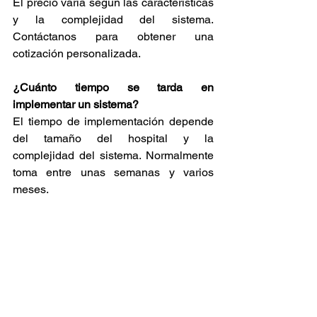
El precio varía según las características 
y la complejidad del sistema. 
Contáctanos para obtener una 
cotización personalizada.
¿Cuánto tiempo se tarda en 
implementar un sistema? 
El tiempo de implementación depende 
del tamaño del hospital y la 
complejidad del sistema. Normalmente 
toma entre unas semanas y varios 
meses.
¿Qué tipo de soporte técnico ofrecen? 
Ofrecemos soporte técnico telefónico, 
remoto y en sitio.
¿Puedo personalizar el sistema? 
Sí, el sistema se puede personalizar 