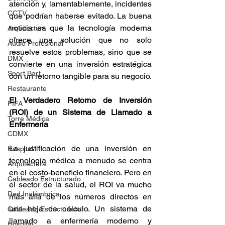
atención y, lamentablemente, incidentes 
CCTV
que podrían haberse evitado. La buena 
noticia es que la tecnología moderna 
Arquitectura
ofrece una solución que no solo 
Audio Profesional
resuelve estos problemas, sino que se 
DMX
convierte en una inversión estratégica 
Sport Bart
con un retorno tangible para su negocio.
Restaurante
El Verdadero Retorno de Inversión 
FIFA
(ROI) de un Sistema de Llamado a 
Torre Médica
Enfermería
CDMX
La justificación de una inversión en 
Hospital
tecnología médica a menudo se centra 
Arquitectura
en el costo-beneficio financiero. Pero en 
Cableado Estructurado
el sector de la salud, el ROI va mucho 
Red Inalámbrica
más allá de los números directos en 
una hoja de cálculo. Un sistema de 
Cableado Estructurado
llamado a enfermería moderno y 
Hospital