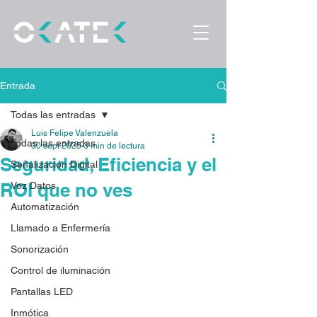
Entrada
Todas las entradas
Luis Felipe Valenzuela
Todas las entradas
30 sept 2025
3 min de lectura
Seguridad, Eficiencia y el
Señalización Digital
ROI que no ves
Voz Datos
Automatización
Llamado a Enfermería
Sonorización
Control de iluminación
Pantallas LED
Inmótica