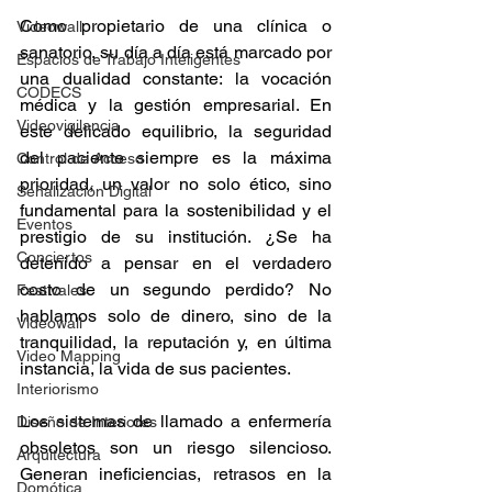
Como propietario de una clínica o 
Videowall
sanatorio, su día a día está marcado por 
Espacios de Trabajo Inteligentes
una dualidad constante: la vocación 
CODECS
médica y la gestión empresarial. En 
Videovigilancia
este delicado equilibrio, la seguridad 
del paciente siempre es la máxima 
Control de Acceso
prioridad, un valor no solo ético, sino 
Señalización Digital
fundamental para la sostenibilidad y el 
Eventos
prestigio de su institución. ¿Se ha 
Conciertos
detenido a pensar en el verdadero 
costo de un segundo perdido? No 
Festivales
hablamos solo de dinero, sino de la 
Videowall
tranquilidad, la reputación y, en última 
Video Mapping
instancia, la vida de sus pacientes.
Interiorismo
Los sistemas de llamado a enfermería 
Diseño de Interiores
obsoletos son un riesgo silencioso. 
Arquitectura
Generan ineficiencias, retrasos en la 
Domótica