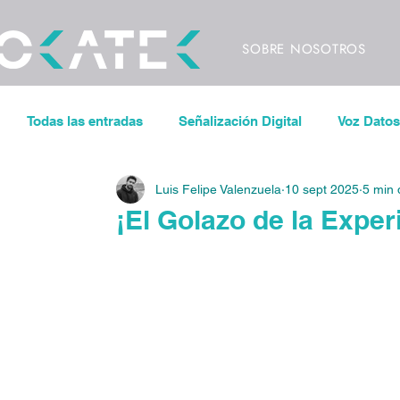
SOBRE NOSOTROS
Todas las entradas
Señalización Digital
Voz Datos
Luis Felipe Valenzuela
10 sept 2025
5 min 
Sonorización
Control de iluminación
Pantal
¡El Golazo de la Exper
Espacios de Trabajo Inteligentes
CODECS
V
Eventos
Conciertos
Festivales
Videowa