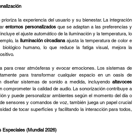
nalización
ioriza la experiencia del usuario y su bienestar. La integración 
ar 
entornos personalizados
 que se adaptan a las preferencias y 
ncluye el ajuste automático de la iluminación y la temperatura, lo 
emplo, la 
iluminación circadiana
 ajusta la temperatura de color e 
biológico humano, lo que reduce la fatiga visual, mejora la 
sitivo.
Además, el sonido es una herramienta poderosa para crear atmósferas y evocar emociones. Los sistemas de 
ctamente para transformar cualquier espacio en un oasis de 
en diseñar sistemas de sonido a medida, incluyendo 
altavoces 
n comprometer la calidad de audio. La sonorización contribuye a 
ión y puede personalizar ambientes según el momento del día o 
és de sensores y comandos de voz, también juega un papel crucial 
idad de tocar superficies y facilitando la interacción para todos, 
s Especiales (Mundial 2026)