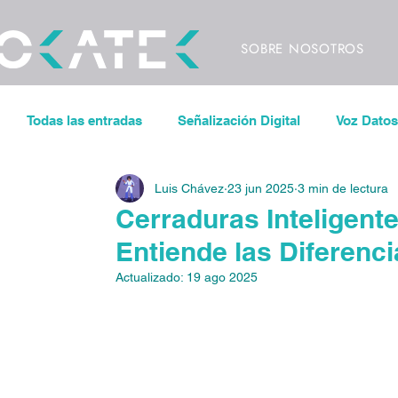
SOBRE NOSOTROS
Todas las entradas
Señalización Digital
Voz Datos
Luis Chávez
23 jun 2025
3 min de lectura
Sonorización
Control de iluminación
Pantal
Cerraduras Inteligent
Entiende las Diferenc
Espacios de Trabajo Inteligentes
CODECS
V
Actualizado:
19 ago 2025
Eventos
Conciertos
Festivales
Videowa