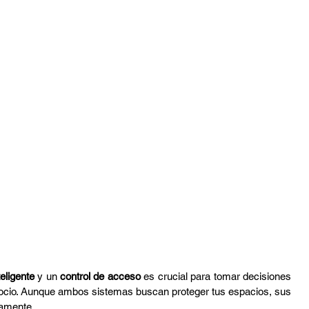
tura
Audio Profesional
DMX
Sport Bart
eligente
 y un 
control de acceso
 es crucial para tomar decisiones 
gocio. Aunque ambos sistemas buscan proteger tus espacios, sus 
vamente.