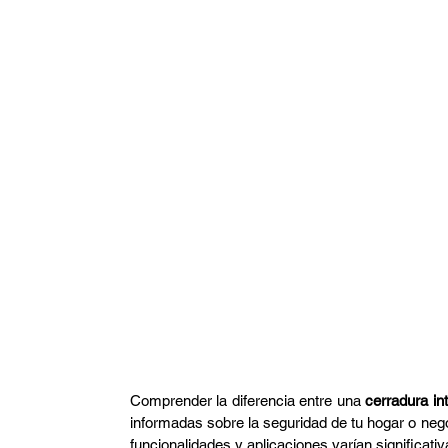
Arquitectura
Domótica
CCTV
Arquitec
Restaurante
FIFA
Comprender la diferencia entre una 
cerradura int
informadas sobre la seguridad de tu hogar o ne
funcionalidades y aplicaciones varían significati