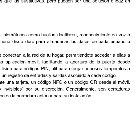
que las sustitutivas, pero pueden ser una solución eficaz en 
 biométricos como huellas dactilares, reconocimiento de voz o 
equeño disco duro para almacenar los datos de cada usuario o 
 conectan a la red de tu hogar, permitiéndote acceder a ellas a 
aplicación móvil, facilitando la apertura de la puerta desde 
 físico para códigos PIN, útil para otorgar accesos temporales a 
r un registro de entradas y salidas asociado a cada código.
te una tarjeta, un código NFC o un código QR desde el móvil. 
nvisibles" por su discreción. Generalmente, son cerraduras 
ión de la cerradura anterior para su instalación.