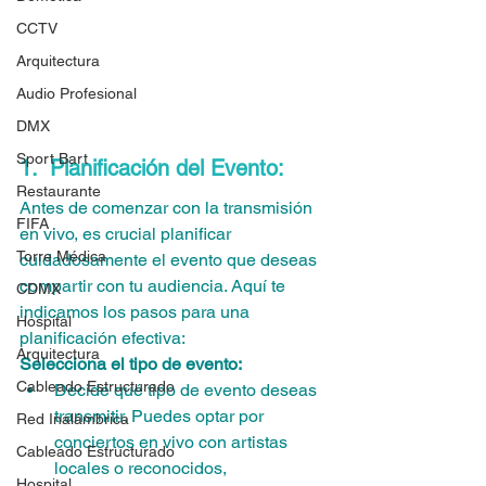
transmisiones en vivo, ayudándote a 
CCTV
cautivar a tu audiencia en línea y llevar 
Arquitectura
la experiencia de tu restaurante a un 
nivel completamente nuevo.
Audio Profesional
DMX
Sport Bart
1.  Planificación del Evento:
Restaurante
Antes de comenzar con la transmisión 
FIFA
en vivo, es crucial planificar 
Torre Médica
cuidadosamente el evento que deseas 
compartir con tu audiencia. Aquí te 
CDMX
indicamos los pasos para una 
Hospital
planificación efectiva:
Arquitectura
Selecciona el tipo de evento:
Cableado Estructurado
Decide qué tipo de evento deseas 
transmitir. Puedes optar por 
Red Inalámbrica
conciertos en vivo con artistas 
Cableado Estructurado
locales o reconocidos, 
Hospital