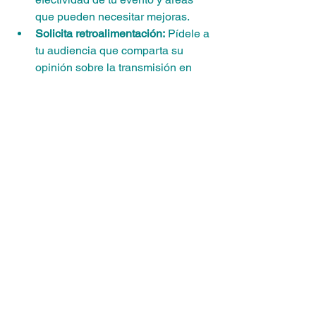
que pueden necesitar mejoras.
Solicita retroalimentación:
 Pídele a 
tu audiencia que comparta su 
opinión sobre la transmisión en 
vivo. Puedes hacerlo a través de 
encuestas en redes sociales, 
comentarios en la plataforma de 
transmisión o correos electrónicos. 
Aprender lo que disfrutaron y lo 
que les gustaría ver mejorado te 
ayudará a ajustar tus futuros 
eventos.
Evalúa la calidad técnica:
 Revisa 
la calidad técnica de la 
transmisión, incluyendo la calidad 
de video y audio, así como la 
estabilidad de la conexión. 
Identifica cualquier problema 