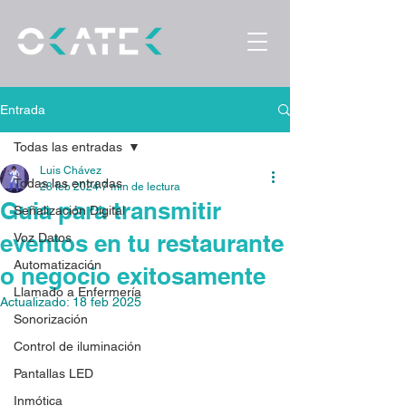
Entrada
Todas las entradas
Luis Chávez
Todas las entradas
28 feb 2024
7 min de lectura
Guia para transmitir
Señalización Digital
eventos en tu restaurante
Voz Datos
Automatización
o negocio exitosamente
Llamado a Enfermería
Actualizado:
18 feb 2025
Sonorización
En la era digital actual, transmitir 
eventos en vivo desde tu restaurante 
Control de iluminación
no solo es una oportunidad para 
Pantallas LED
mostrar la personalidad y el ambiente 
Inmótica