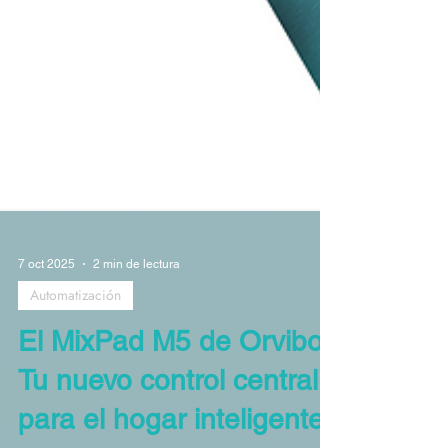
7 oct 2025
2 min de lectura
Automatización
El MixPad M5 de Orvibo: