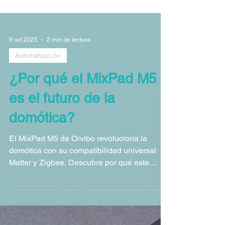
9 oct 2025
2 min de lectura
Automatización
¿Por qué el MixPad M5
es el futuro de la
domótica?
El MixPad M5 de Orvibo revoluciona la
domótica con su compatibilidad universal
Matter y Zigbee. Descubre por qué este
panel de control todo en uno es la solución
que tu hogar inteligente necesita.