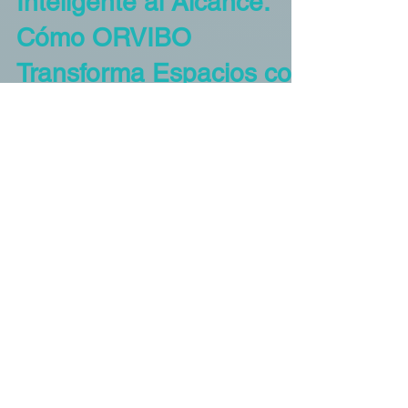
25 ago 2025
3 min de lectura
Automatización
Automatización
Inteligente al Alcance:
Cómo ORVIBO
Transforma Espacios con
Elegancia y Eficienca
Descubre cómo la integración de ORVIBO
por parte de Okatek democratiza la
automatización de lujo. Ofrece soluciones
inteligentes y eficientes para iluminación,
seguridad y confort, sin sacrificar la estética,
ideal para proyectos residenciales y