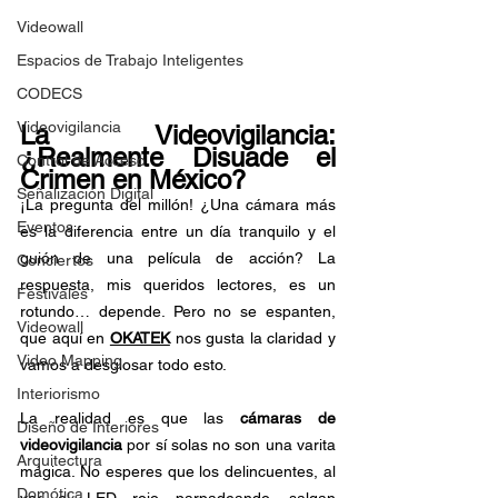
Videowall
Espacios de Trabajo Inteligentes
CODECS
Videovigilancia
La Videovigilancia: 
¿Realmente Disuade el 
Control de Acceso
Crimen en México?
Señalización Digital
¡La pregunta del millón! ¿Una cámara más 
Eventos
es la diferencia entre un día tranquilo y el 
guión de una película de acción? La 
Conciertos
respuesta, mis queridos lectores, es un 
Festivales
rotundo… depende. Pero no se espanten, 
Videowall
que aquí en 
OKATEK
 nos gusta la claridad y 
Video Mapping
vamos a desglosar todo esto.
Interiorismo
La realidad es que las 
cámaras de 
Diseño de Interiores
videovigilancia
 por sí solas no son una varita 
Arquitectura
mágica. No esperes que los delincuentes, al 
Domótica
ver el LED rojo parpadeando, salgan 