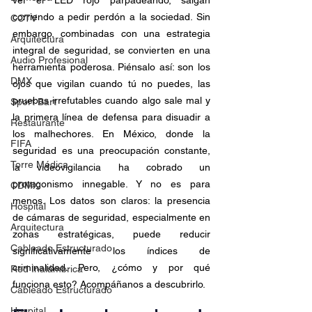
corriendo a pedir perdón a la sociedad. Sin 
CCTV
embargo, combinadas con una estrategia 
Arquitectura
integral de seguridad, se convierten en una 
Audio Profesional
herramienta poderosa. Piénsalo así: son los 
DMX
ojos que vigilan cuando tú no puedes, las 
pruebas irrefutables cuando algo sale mal y 
Sport Bart
la primera línea de defensa para disuadir a 
Restaurante
los malhechores. En México, donde la 
FIFA
seguridad es una preocupación constante, 
Torre Médica
la videovigilancia ha cobrado un 
protagonismo innegable. Y no es para 
CDMX
menos. Los datos son claros: la presencia 
Hospital
de cámaras de seguridad, especialmente en 
Arquitectura
zonas estratégicas, puede reducir 
Cableado Estructurado
significativamente los índices de 
criminalidad. Pero, ¿cómo y por qué 
Red Inalámbrica
funciona esto? Acompáñanos a descubrirlo.
Cableado Estructurado
Hospital