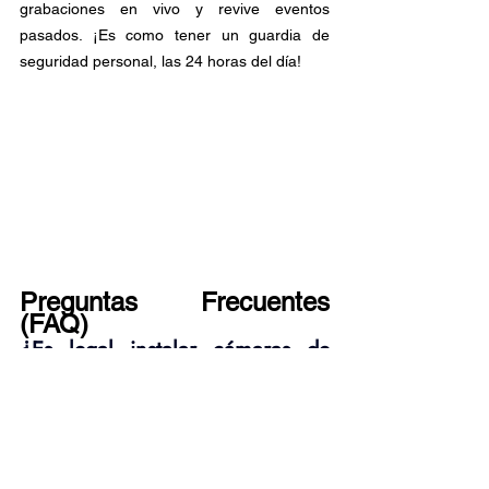
grabaciones en vivo y revive eventos 
pasados. ¡Es como tener un guardia de 
seguridad personal, las 24 horas del día!
Preguntas Frecuentes 
(FAQ)
¿Es legal instalar cámaras de 
seguridad en mi negocio?
Sí, siempre y cuando cumplas con las leyes 
de privacidad y protección de datos. Informa 
a tus empleados y clientes sobre la 
presencia de cámaras y evita grabar áreas 