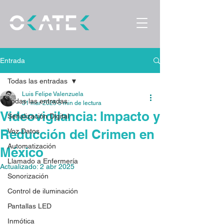
Entrada
Todas las entradas
Luis Felipe Valenzuela
Todas las entradas
31 mar 2025
5 min de lectura
Videovigilancia: Impacto y
Señalización Digital
Reducción del Crimen en
Voz Datos
Automatización
México
Llamado a Enfermería
Actualizado:
2 abr 2025
Sonorización
Control de iluminación
Pantallas LED
Inmótica