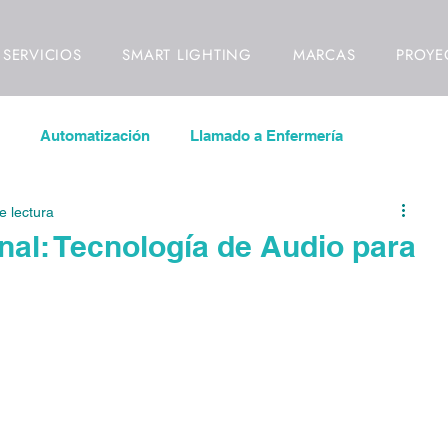
SERVICIOS
SMART LIGHTING
MARCAS
PROYE
Automatización
Llamado a Enfermería
e lectura
las LED
Inmótica
Videowall
nal: Tecnología de Audio para
ideovigilancia
Control de Acceso
Señalización Digital
ll
Video Mapping
Interiorismo
Diseño de Interio