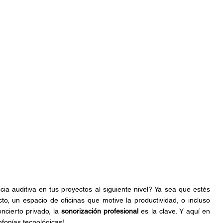
tura
Audio Profesional
DMX
Sport Bart
ia auditiva en tus proyectos al siguiente nivel? Ya sea que estés 
o, un espacio de oficinas que motive la productividad, o incluso 
ncierto privado, la 
sonorización profesional
 es la clave. Y aquí en 
fonías tecnológicas!