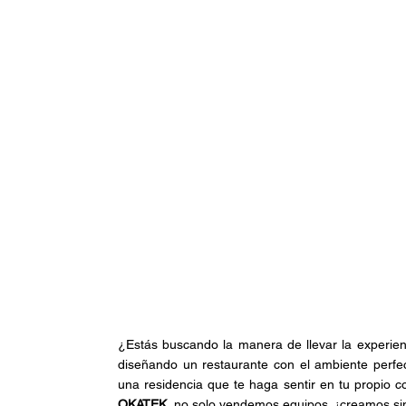
Arquitectura
Domótica
CCTV
Arquitec
Restaurante
FIFA
¿Estás buscando la manera de llevar la experienc
diseñando un restaurante con el ambiente perfect
una residencia que te haga sentir en tu propio co
OKATEK
, no solo vendemos equipos, ¡creamos sin