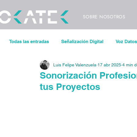
SOBRE NOSOTROS
Todas las entradas
Señalización Digital
Voz Datos
Luis Felipe Valenzuela
17 abr 2025
4 min d
Sonorización
Control de iluminación
Pantal
Sonorización Profesio
tus Proyectos
Espacios de Trabajo Inteligentes
CODECS
V
Eventos
Conciertos
Festivales
Videowa