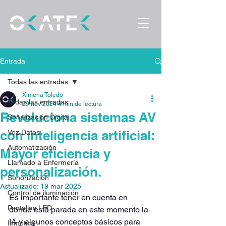
Entrada
Todas las entradas
Ximena Toledo
Todas las entradas
29 nov 2024
4 min de lectura
Revoluciona sistemas AV
Señalización Digital
con inteligencia artificial:
Voz Datos
Automatización
Mayor eficiencia y
Llamado a Enfermería
personalización.
Sonorización
Actualizado:
19 mar 2025
Control de iluminación
Es importante tener en cuenta en 
Pantallas LED
dónde está parada en este momento la 
IA y algunos conceptos básicos para 
Inmótica