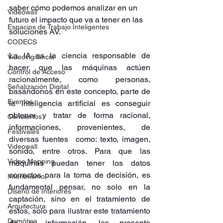
saber cómo podemos analizar en un 
Videowall
futuro el impacto que va a tener en las 
Espacios de Trabajo Inteligentes
soluciones AV.
CODECS
La IA es la ciencia responsable de 
Videovigilancia
hacer que las máquinas actúen 
Control de Acceso
racionalmente, como personas, 
Señalización Digital
basándonos en este concepto, parte de 
Eventos
la inteligencia artificial es conseguir 
obtener y tratar de forma racional, 
Conciertos
informaciones, provenientes, de 
Festivales
diversas fuentes  como: texto, imagen, 
Videowall
sonido, entre otros. Para que las 
Video Mapping
máquinas puedan tener los datos 
correctos para la toma de decisión, es 
Interiorismo
fundamental pensar, no solo en la 
Diseño de Interiores
captación, sino en el tratamiento de 
Arquitectura
estos, solo para ilustrar este tratamiento 
Domótica
de la información, les presento 