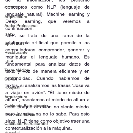
conceptos como NLP (lenguaje de 
CCTV
lenguaje natural), Machine learning y 
Arquitectura
Deep learning, que veremos a 
Audio Profesional
continuación. 
DMX
NLP: se trata de una rama de la 
inteligencia artificial que permite a las 
Sport Bart
computadoras comprender, generar y 
Restaurante
manipular el lenguaje humano. Es 
FIFA
fundamental para analizar datos de 
Torre Médica
texto y voz de manera eficiente y en 
profundidad. Cuando hablamos de 
CDMX
textos, si analizamos las frases “José va 
Hospital
a viajar en avión”. “Él tiene miedo de 
Arquitectura
altura”, asociamos el miedo de altura a 
Cableado Estructurado
José porque el avión no siente miedo, 
pero la máquina no lo sabe. Para esto 
Red Inalámbrica
sirve, NLP tiene como objetivo traer una 
Cableado Estructurado
contextualización a la máquina. 
Hospital