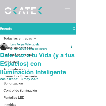
Entrada
Todas las entradas
Luis Felipe Valenzuela
Todas las entradas
21 abr 2025
6 min de lectura
Dale Luz a tu Vida (y a tus
Señalización Digital
Espacios) con
Voz Datos
Automatización
Iluminación Inteligente
Llamado a Enfermería
Actualizado:
13 may 2025
Sonorización
Control de iluminación
Pantallas LED
Inmótica