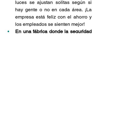
luces se ajustan solitas según si 
hay gente o no en cada área. ¡La 
empresa está feliz con el ahorro y 
los empleados se sienten mejor!
En una fábrica donde la seguridad 
es primordial:
 Implementamos un 
sistema de iluminación inteligente 
que ayuda a que todo sea más 
seguro y a que la gente trabaje 
mejor. Las luces solo se prenden 
cuando se necesitan y la 
intensidad cambia según la tarea 
que se esté realizando. ¡Así de 
fácil!
¿Tienes Dudas? ¡Aquí te 
Respondemos lo que Más Nos 
Preguntan! (FAQ)