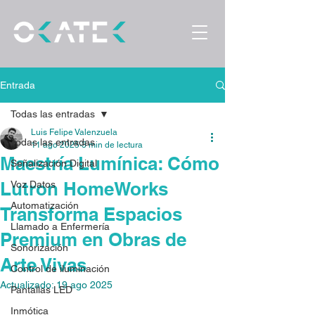
Entrada
Todas las entradas
Luis Felipe Valenzuela
Todas las entradas
11 ago 2025
3 min de lectura
Maestría Lumínica: Cómo
Señalización Digital
Lutron HomeWorks
Voz Datos
Automatización
Transforma Espacios
Llamado a Enfermería
Premium en Obras de
Sonorización
Arte Vivas
Control de iluminación
Actualizado:
19 ago 2025
Pantallas LED
Inmótica