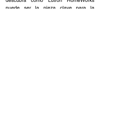
descubra cómo Lutron HomeWorks 
puede ser la pieza clave para la 
maestría lumínica de su diseño.
¡Contáctanos hoy para una consulta 
gratuita y descubre cómo podemos 
transformar tus espacios!