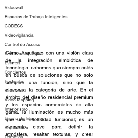
Videowall
Espacios de Trabajo Inteligentes
CODECS
Videovigilancia
Control de Acceso
Cómo Arquitecto con una visión clara 
Señalización Digital
de la integración simbiótica de 
Eventos
tecnología, sabemos que siempre estás 
Conciertos
en busca de soluciones que no solo 
Festivales
cumplan una función, sino que la 
eleven a la categoría de arte. En el 
Videowall
ámbito del diseño residencial premium 
Video Mapping
y los espacios comerciales de alta 
Interiorismo
gama, la iluminación es mucho más 
Diseño de Interiores
que una necesidad funcional; es un 
elemento clave para definir la 
Arquitectura
atmósfera, resaltar texturas, y crear 
Domótica