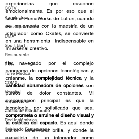
experiencias que resuenen 
CCTV
emocionalmente. Es por eso que el 
Arquitectura
sistema HomeWorks de Lutron, cuando 
se implementa con la maestría de un 
Audio Profesional
integrador como Okatek, se convierte 
DMX
en una herramienta  indispensable en 
Sport Bart
mi arsenal creativo. 
Restaurante
He navegado por el complejo 
FIFA
panorama de opciones tecnológicas y, 
Torre Médica
créanme, la 
complejidad técnica
 y la 
CDMX
cantidad abrumadora de opciones
 son 
Hospital
puntos de dolor constantes. Mi 
preocupación principal es que la 
Arquitectura
tecnología, por sofisticada que sea, 
Cableado Estructurado
comprometa o arruine el diseño visual y 
Red Inalámbrica
la estética del espacio
. Es aquí donde 
Cableado Estructurado
Lutron HomeWorks brilla, y donde la 
experticia de un integrador como 
Hospital