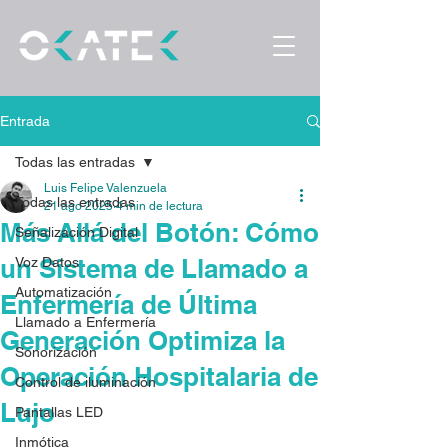
Entrada
Todas las entradas
Luis Felipe Valenzuela
Todas las entradas
21 ago 2025
4 min de lectura
Más Allá del Botón: Cómo
Señalización Digital
un Sistema de Llamado a
Voz Datos
Automatización
Enfermería de Última
Llamado a Enfermería
Generación Optimiza la
Sonorización
Operación Hospitalaria de
Control de iluminación
Lujo
Pantallas LED
Inmótica