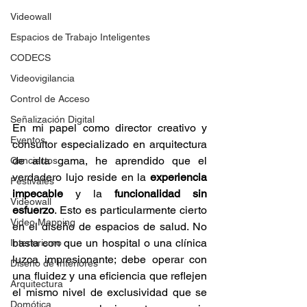
Videowall
Espacios de Trabajo Inteligentes
CODECS
Videovigilancia
Control de Acceso
Señalización Digital
En mi papel como director creativo y 
Eventos
consultor especializado en arquitectura 
de alta gama, he aprendido que el 
Conciertos
verdadero lujo reside en la 
experiencia 
Festivales
impecable
 y la 
funcionalidad sin 
Videowall
esfuerzo
. Esto es particularmente cierto 
Video Mapping
en el diseño de espacios de salud. No 
basta con que un hospital o una clínica 
Interiorismo
luzca impresionante; debe operar con 
Diseño de Interiores
una fluidez y una eficiencia que reflejen 
Arquitectura
el mismo nivel de exclusividad que se 
Domótica