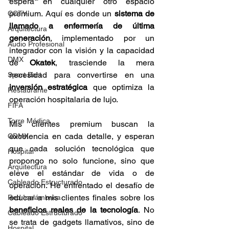
espera en cualquier otro espacio 
premium. Aquí es donde un 
sistema de 
CCTV
llamado a enfermería de última 
Arquitectura
generación
, implementado por un 
Audio Profesional
integrador con la visión y la capacidad 
DMX
de 
Okatek
, trasciende la mera 
necesidad para convertirse en una 
Sport Bart
inversión estratégica
 que optimiza la 
Restaurante
operación hospitalaria de lujo.
FIFA
Torre Médica
Mis clientes premium buscan la 
excelencia en cada detalle, y esperan 
CDMX
que cada solución tecnológica que 
Hospital
propongo no solo funcione, sino que 
Arquitectura
eleve el estándar de vida o de 
Cableado Estructurado
operación. He enfrentado el desafío de 
educar a mis clientes finales sobre los 
Red Inalámbrica
beneficios reales de la tecnología
. No 
Cableado Estructurado
se trata de gadgets llamativos, sino de 
Hospital