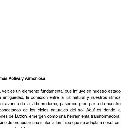
tura
Audio Profesional
DMX
Sport Bart
a más Activa y Armoniosa
ver; es un elemento fundamental que influye en nuestro estado 
 antigüedad, la conexión entre la luz natural y nuestros ritmos 
n el avance de la vida moderna, pasamos gran parte de nuestro 
tiempo en espacios interiores, a menudo desconectados de los ciclos naturales del sol. Aquí es donde la 
iones de 
Lutron
, emergen como una herramienta transformadora. 
sino de orquestar una sinfonía lumínica que se adapta a nosotros, 