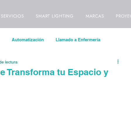
SERVICIOS
SMART LIGHTING
MARCAS
PROYE
Automatización
Llamado a Enfermería
de lectura
las LED
Inmótica
Videowall
ue Transforma tu Espacio y
ideovigilancia
Control de Acceso
Señalización Digital
ll
Video Mapping
Interiorismo
Diseño de Interio