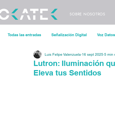
SOBRE NOSOTROS
Todas las entradas
Señalización Digital
Voz Datos
Luis Felipe Valenzuela
16 sept 2025
5 min 
Sonorización
Control de iluminación
Pantal
Lutron: Iluminación q
Eleva tus Sentidos
Espacios de Trabajo Inteligentes
CODECS
V
Eventos
Conciertos
Festivales
Videowa