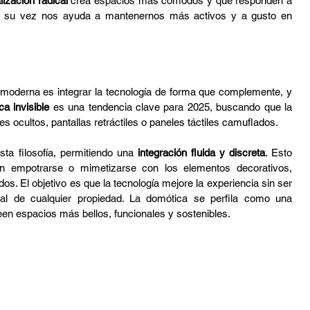
lización radical
 crea espacios más cómodos y que responden a 
 a su vez nos ayuda a mantenernos más activos y a gusto en 
 moderna es integrar la tecnología de forma que complemente, y 
a invisible
 es una tendencia clave para 2025, buscando que la 
s ocultos, pantallas retráctiles o paneles táctiles camuflados.
a filosofía, permitiendo una 
integración fluida y discreta
. Esto 
en empotrarse o mimetizarse con los elementos decorativos, 
s. El objetivo es que la tecnología mejore la experiencia sin ser 
onal de cualquier propiedad. La domótica se perfila como una 
een espacios más bellos, funcionales y sostenibles.