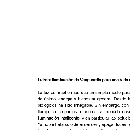
Arquitectura
Domótica
CCTV
Arquitec
Restaurante
FIFA
Lutron: Iluminación de Vanguardia para una Vid
La luz es mucho más que un simple medio para 
de ánimo, energía y bienestar general. Desde la
biológicos ha sido innegable. Sin embargo, co
iluminación inteligente
, y en particular las soluc
Ya no se trata solo de encender y apagar luces, 