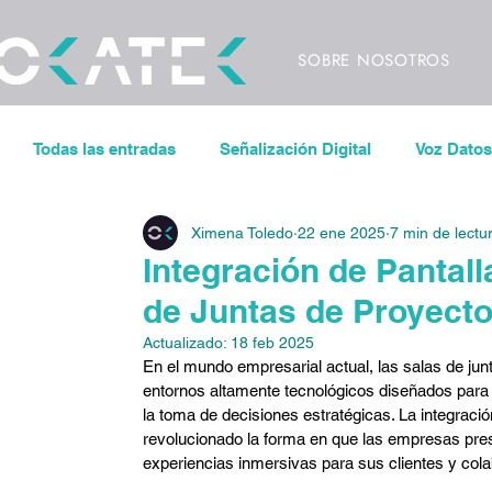
SOBRE NOSOTROS
Todas las entradas
Señalización Digital
Voz Datos
Ximena Toledo
22 ene 2025
7 min de lectu
Sonorización
Control de iluminación
Pantal
Integración de Pantal
de Juntas de Proyect
Espacios de Trabajo Inteligentes
CODECS
V
Actualizado:
18 feb 2025
En el mundo empresarial actual, las salas de ju
entornos altamente tecnológicos diseñados para 
Eventos
Conciertos
Festivales
Videowa
la toma de decisiones estratégicas. La integraci
revolucionado la forma en que las empresas pres
experiencias inmersivas para sus clientes y col