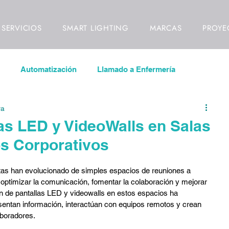
SERVICIOS
SMART LIGHTING
MARCAS
PROYE
Automatización
Llamado a Enfermería
ra
las LED
Inmótica
Videowall
las LED y VideoWalls en Salas
os Corporativos
ideovigilancia
Control de Acceso
Señalización Digital
ntas han evolucionado de simples espacios de reuniones a 
optimizar la comunicación, fomentar la colaboración y mejorar 
ll
Video Mapping
Interiorismo
Diseño de Interio
ón de pantallas LED y videowalls en estos espacios ha 
entan información, interactúan con equipos remotos y crean 
aboradores.