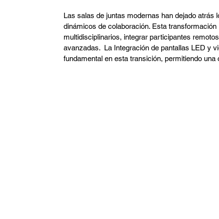
Arquitectura
Domótica
CCTV
Arquitec
Las salas de juntas modernas han dejado atrás l
dinámicos de colaboración. Esta transformación 
multidisciplinarios, integrar participantes remot
Restaurante
FIFA
avanzadas.  La Integración de pantallas LED y v
fundamental en esta transición, permitiendo una 