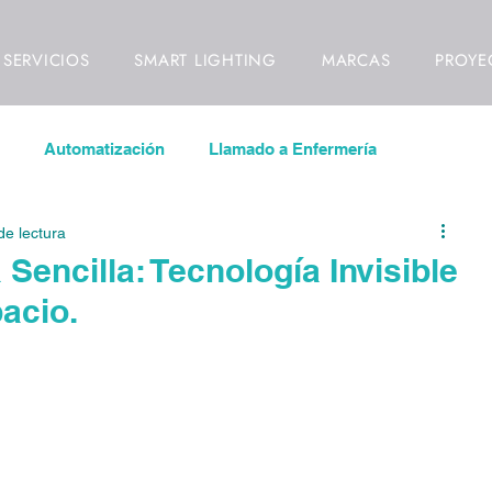
SERVICIOS
SMART LIGHTING
MARCAS
PROYE
Automatización
Llamado a Enfermería
de lectura
las LED
Inmótica
Videowall
 Sencilla: Tecnología Invisible
acio.
ideovigilancia
Control de Acceso
Señalización Digital
ll
Video Mapping
Interiorismo
Diseño de Interio