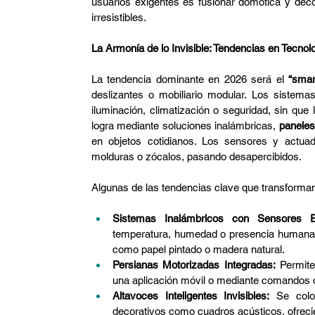
usuarios exigentes es fusionar domótica y deco
irresistibles.
La Armonía de lo Invisible: Tendencias en Tecnol
La tendencia dominante en 2026 será el 
“smar
deslizantes o mobiliario modular. Los sistema
iluminación, climatización o seguridad, sin que l
logra mediante soluciones inalámbricas, 
paneles
en objetos cotidianos. Los sensores y actua
molduras o zócalos, pasando desapercibidos.
Algunas de las tendencias clave que transforman
Sistemas Inalámbricos con Sensores E
temperatura, humedad o presencia humana 
como papel pintado o madera natural.
Persianas Motorizadas Integradas:
 Permite
una aplicación móvil o mediante comandos 
Altavoces Inteligentes Invisibles:
 Se colo
decorativos como cuadros acústicos, ofrecie