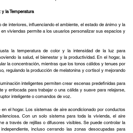
z y la Temperatura
 de interiores, influenciando el ambiente, el estado de ánimo y la 
e
 en viviendas permite a los usuarios personalizar sus espacios y 
justa la temperatura de color y la intensidad de la luz para 
iendo la salud, el bienestar y la productividad. En el hogar, la 
mular la concentración, mientras que los tonos cálidos y tenues por 
o, regulando la producción de melatonina y cortisol y mejorando 
luminación inteligentes permiten crear escenas predefinidas para 
te y enfocada para trabajar o una cálida y suave para relajarse, 
rruptor inteligente o comandos de voz.
 en el hogar. Los sistemas de aire acondicionado por conductos 
ilenciosa. Con un solo sistema para toda la vivienda, el aire 
 a través de rejillas o difusores visibles. Se puede controlar la 
temperatura en cada habitación de forma independiente, incluso cerrando las zonas desocupadas para 