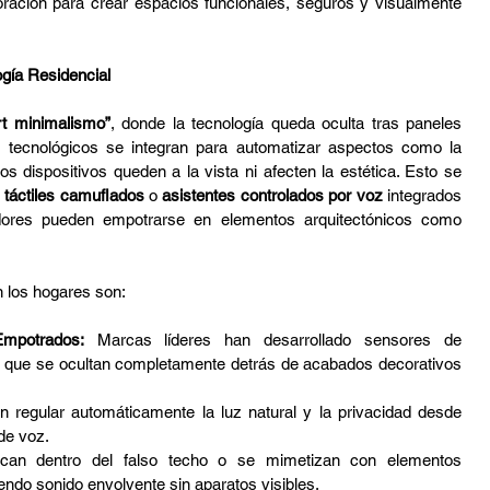
ración para crear espacios funcionales, seguros y visualmente 
ogía Residencial
t minimalismo”
, donde la tecnología queda oculta tras paneles 
s tecnológicos se integran para automatizar aspectos como la 
os dispositivos queden a la vista ni afecten la estética. Esto se 
 táctiles camuflados
 o 
asistentes controlados por voz
 integrados 
dores pueden empotrarse en elementos arquitectónicos como 
 los hogares son:
mpotrados:
 Marcas líderes han desarrollado sensores de 
que se ocultan completamente detrás de acabados decorativos 
n regular automáticamente la luz natural y la privacidad desde 
de voz.
can dentro del falso techo o se mimetizan con elementos 
ndo sonido envolvente sin aparatos visibles.