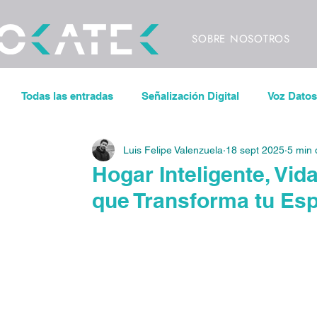
SOBRE NOSOTROS
Todas las entradas
Señalización Digital
Voz Datos
Luis Felipe Valenzuela
18 sept 2025
5 min 
Sonorización
Control de iluminación
Pantal
Hogar Inteligente, Vida
que Transforma tu Esp
Espacios de Trabajo Inteligentes
CODECS
V
Eventos
Conciertos
Festivales
Videowa