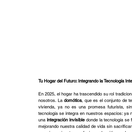
Arquitectura
Domótica
CCTV
Arquitec
Restaurante
FIFA
Tu Hogar del Futuro: Integrando la Tecnología In
En 2025, el hogar ha trascendido su rol tradicio
nosotros. La 
domótica
, que es el conjunto de te
vivienda, ya no es una promesa futurista, sin
tecnología se integra en nuestros espacios: ya 
una 
integración invisible
 donde la tecnología se f
mejorando nuestra calidad de vida sin sacrificar