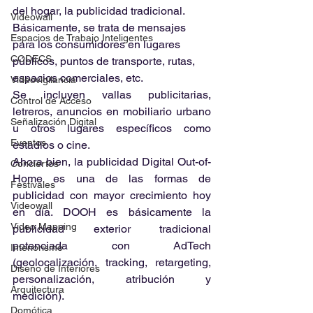
del hogar, la publicidad tradicional. 
Videowall
Básicamente, se trata de mensajes 
Espacios de Trabajo Inteligentes
para los consumidores en lugares 
CODECS
públicos, puntos de transporte, rutas, 
espacios comerciales, etc.
Videovigilancia
Se incluyen vallas publicitarias, 
Control de Acceso
letreros, anuncios en mobiliario urbano 
Señalización Digital
u otros lugares específicos como 
Eventos
estadios o cine.
Ahora bien, la publicidad Digital Out-of-
Conciertos
Home es una de las formas de 
Festivales
publicidad con mayor crecimiento hoy 
Videowall
en día. DOOH es básicamente la 
Video Mapping
publicidad exterior tradicional 
potenciada con AdTech 
Interiorismo
(geolocalización, tracking, retargeting, 
Diseño de Interiores
personalización, atribución y 
Arquitectura
medición). 
Domótica