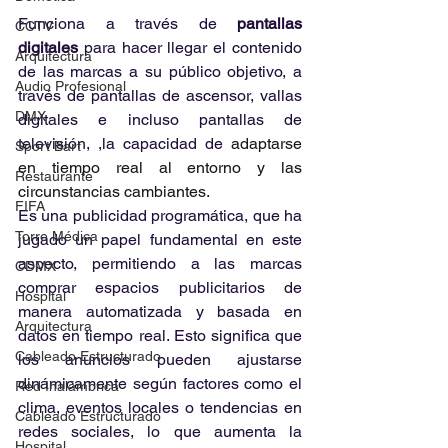
Funciona a través de 
pantallas 
CCTV
digitales
 para hacer llegar el contenido 
Arquitectura
de las marcas a su público objetivo, a 
Audio Profesional
través de pantallas de ascensor, vallas 
DMX
digitales e incluso pantallas de 
televisión, ,la capacidad de
 adaptarse 
Sport Bart
en tiempo real al entorno y las 
Restaurante
circunstancias cambiantes. 
FIFA
Es una publicidad programática, que ha 
Torre Médica
jugado un papel fundamental en este 
aspecto, permitiendo a las marcas 
CDMX
comprar espacios publicitarios de 
Hospital
manera automatizada y basada en 
Arquitectura
datos en tiempo real. Esto significa que 
Cableado Estructurado
los anuncios pueden ajustarse 
dinámicamente según factores como el 
Red Inalámbrica
clima, eventos locales o tendencias en 
Cableado Estructurado
redes sociales, lo que aumenta la 
Hospital