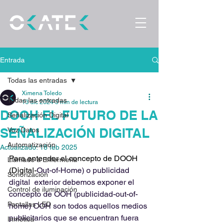
Entrada
Todas las entradas
Ximena Toledo
Todas las entradas
13 dic 2024
3 min de lectura
DOOH EL FUTURO DE LA
Señalización Digital
SEÑALIZACIÓN DIGITAL
Voz Datos
Automatización
Actualizado:
18 feb 2025
Para entender el concepto de DOOH 
Llamado a Enfermería
(Digital-
Out-of-Home) o publicidad 
Sonorización
digital  exterior debemos exponer el 
Control de iluminación
concepto de OOH (publicidad-out-of-
Pantallas LED
home) OOH son todos aquellos medios 
publicitarios que se encuentran fuera 
Inmótica