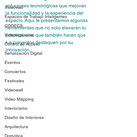
soluciones tecnológicas que mejoran 
Videowall
la funcionalidad y la experiencia del 
Espacios de Trabajo Inteligentes
espacio. Aquí te presentamos algunas 
CODECS
herramientas que no solo elevarán tu 
práctica, sino que también harán que 
Videovigilancia
tus proyectos destaquen por su 
Control de Acceso
innovación.
Señalización Digital
Eventos
Conciertos
Festivales
Videowall
Video Mapping
Interiorismo
Diseño de Interiores
Arquitectura
Domótica