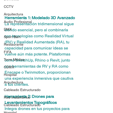
CCTV
Arquitectura
Herramienta 1: Modelado 3D Avanzado
Audio Profesional
La representación tridimensional sigue 
DMX
siendo esencial, pero al combinarla 
con tecnologías como Realidad Virtual 
Sport Bart
(RV) y Realidad Aumentada (RA), tu 
Restaurante
capacidad para comunicar ideas se 
FIFA
vuelve aún más potente. Plataformas 
Torre Médica
como SketchUp, Rhino o Revit, junto 
con herramientas de RV y RA como 
CDMX
Enscape o Twinmotion, proporcionan 
Hospital
una experiencia inmersiva que cautiva 
Arquitectura
a tus clientes.
Cableado Estructurado
Herramienta 2: Drones para 
Red Inalámbrica
Levantamientos Topográficos
Cableado Estructurado
Integra drones en tus proyectos para 
Hospital