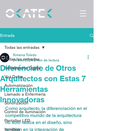
Entrada
Todas las entradas
Ximena Toledo
Todas las entradas
24 ene 2024
2 min de lectura
Diferénciate de Otros
Señalización Digital
Arquitectos con Estas 7
Voz Datos
Automatización
Herramientas
Llamado a Enfermería
Innovadoras
Sonorización
Como arquitecto, la diferenciación en el 
Control de iluminación
competitivo mundo de la arquitectura 
Pantallas LED
no solo radica en el diseño, sino 
también en la integración de 
Inmótica